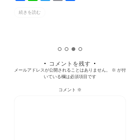
a
n
w
m
有
続きを読む
c
e
itt
ai
e
er
l
b
o
o
k
コメントを残す
メールアドレスが公開されることはありません。
※
が付
いている欄は必須項目です
コメント
※