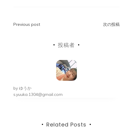
e
er
l
b
o
投
Previous post
次の投稿
o
稿
k
投稿者
ナ
ビ
ゲ
ー
by
ゆうか
シ
s.yuuka.1304@gmail.com
ョ
ン
Related Posts