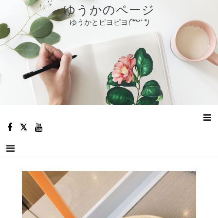
コ
ゆうかのページ
ン
ゆうかとピヨピヨ(*´꒳`*)
テ
ン
ツ
へ
ス
キ
ッ
プ