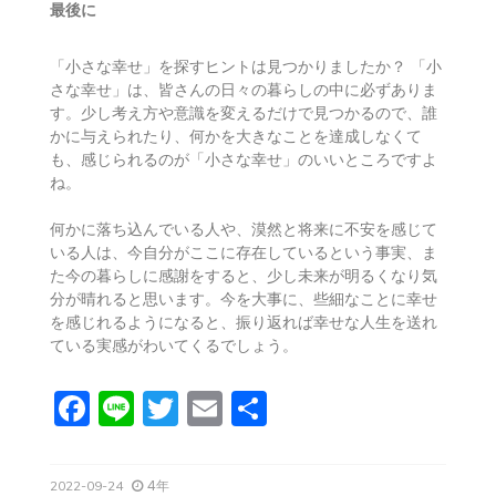
最後に
「小さな幸せ」を探すヒントは見つかりましたか？ 「小
さな幸せ」は、皆さんの日々の暮らしの中に必ずありま
す。少し考え方や意識を変えるだけで見つかるので、誰
かに与えられたり、何かを大きなことを達成しなくて
も、感じられるのが「小さな幸せ」のいいところですよ
ね。
何かに落ち込んでいる人や、漠然と将来に不安を感じて
いる人は、今自分がここに存在しているという事実、ま
た今の暮らしに感謝をすると、少し未来が明るくなり気
分が晴れると思います。今を大事に、些細なことに幸せ
を感じれるようになると、振り返れば幸せな人生を送れ
ている実感がわいてくるでしょう。
F
Li
T
E
共
a
n
w
m
有
c
e
itt
ai
4年
2022-09-24