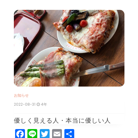
お知らせ
お
2022-08-31
4年
2
優しく見える人・本当に優しい人
F
Li
T
E
共
新