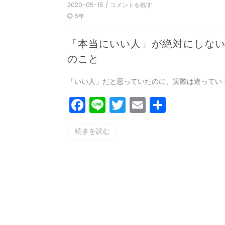
2020-05-15
/ コメントを残す
on
「本
6年
当
に
「本当にいい人」が絶対にしない
い
い
のこと
人」
が
絶
「いい人」だと思っていたのに、実際は違ってい [
対
に
F
Li
T
E
共
し
な
a
n
w
m
有
い
続きを読む
c
e
itt
ai
10
の
e
er
l
こ
と
b
o
o
k