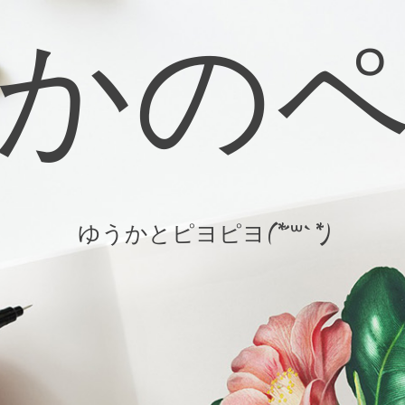
かの
ゆうかとピヨピヨ(*´꒳`*)