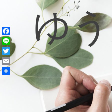
ゆう
コ
ン
テ
ン
ツ
へ
ス
キ
F
ッ
a
L
プ
c
i
T
e
n
w
E
b
e
i
m
o
共
t
a
o
有
t
i
k
e
l
r