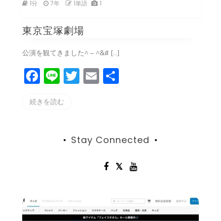
東
1分
7年
1単語
1
京
宝
東京宝塚劇場
塚
劇
場
公演を観てきました^ – ^&# […]
F
Li
T
E
共
a
n
w
m
有
続きを読む
c
e
itt
ai
e
er
l
b
Stay Connected
o
o
k