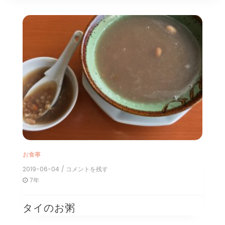
お食事
2019-06-04
/ コメントを残す
on
タ
7年
イ
の
タイのお粥
お
粥