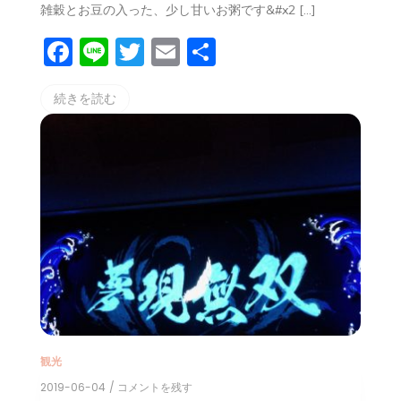
雑穀とお豆の入った、少し甘いお粥です&#x2 […]
F
Li
T
E
共
a
n
w
m
有
続きを読む
c
e
itt
ai
e
er
l
b
o
o
k
観光
2019-06-04
/ コメントを残す
on