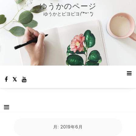
コ
ゆうかのページ
ン
ゆうかとピヨピヨ(*´꒳`*)
テ
ン
ツ
へ
ス
キ
ッ
プ
月:
2019年6月