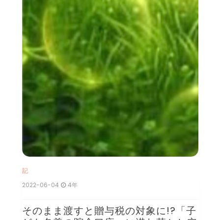
現
記
2022-06-04
4年
そのまま渡すと贈与税の対象に!?「子