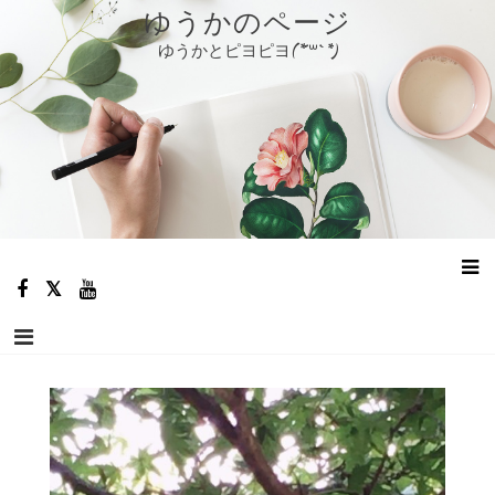
コ
ゆうかのページ
ン
ゆうかとピヨピヨ(*´꒳`*)
テ
ン
ツ
へ
ス
キ
ッ
プ