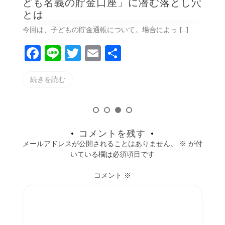
ども名義の貯金口座」に潜む落とし穴
とは
今回は、子どもの貯金通帳について。場合によっ […]
F
Li
T
E
共
a
n
w
m
有
続きを読む
c
e
itt
ai
e
er
l
b
o
コメントを残す
メールアドレスが公開されることはありません。
※
が付
o
いている欄は必須項目です
k
コメント
※