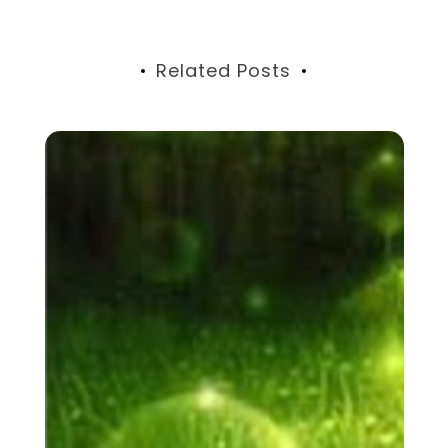
ョ
ン
Related Posts
記
2