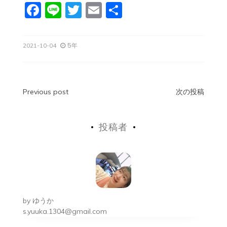
F
Li
T
E
共
a
n
w
m
有
c
e
itt
ai
5年
2021-10-04
e
er
l
b
o
投
Previous post
次の投稿
o
稿
k
投稿者
ナ
ビ
ゲ
ー
by
ゆうか
シ
s.yuuka.1304@gmail.com