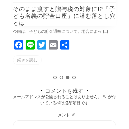
そのまま渡すと贈与税の対象に!?「子
ども名義の貯金口座」に潜む落とし穴
とは
今回は、子どもの貯金通帳について。場合によっ […]
F
Li
T
E
共
a
n
w
m
有
続きを読む
c
e
itt
ai
e
er
l
b
o
コメントを残す
メールアドレスが公開されることはありません。
※
が付
o
いている欄は必須項目です
k
コメント
※