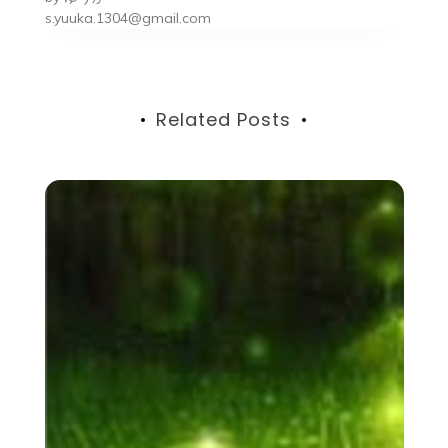
シ
s.yuuka.1304@gmail.com
ョ
ン
Related Posts