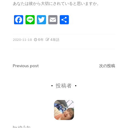
あなたは彼から大切にされていると思いますか。
F
Li
T
E
共
a
n
w
m
有
c
e
itt
ai
6年
4単語
2020-11-18
e
er
l
b
o
投
Previous post
次の投稿
o
稿
k
投稿者
ナ
ビ
ゲ
ー
by
ゆうか