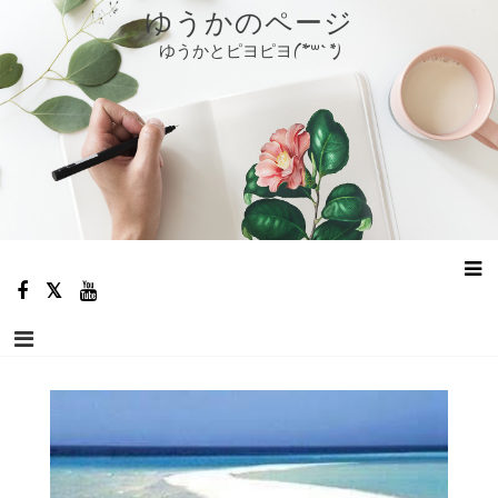
コ
ゆうかのページ
ン
ゆうかとピヨピヨ(*´꒳`*)
テ
ン
ツ
へ
ス
キ
ッ
プ