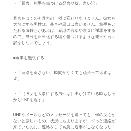
・「暴言、相手を傷つける発言や嘘、言い訳」
暴言をはくのも暴力の一種に変わりありません。彼女を
大切にする男性は、暴言や悪口は言いません。相手をい
たわる気持ちがあれば、感謝の言葉や素直に謝罪をする
ので、自分を正当化する嘘や傷つけるような発言や言い
訳をしないでしょう。
■返事を無視する
・「連絡を返さない。時間がなくても頑張って返すは
ず」
・「（彼女を大事にする男性は）出かけている時もしっ
かりLINEを返す」
LINEやメールなどのメッセージを送っても、何の反応が
ないと寂しいもの。状況にもよりますが、ずっと連絡が
来ていたのに、連絡をしても急に返事がこなくなった