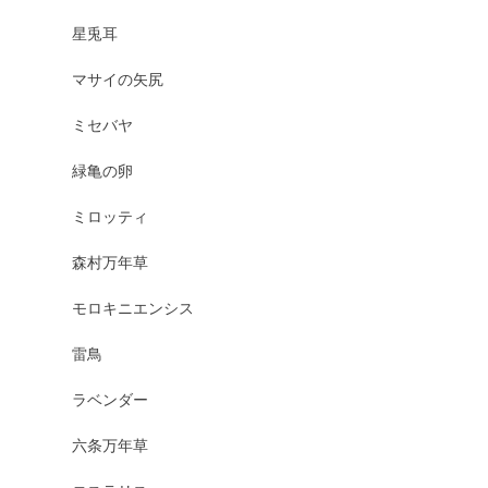
星兎耳
マサイの矢尻
ミセバヤ
緑亀の卵
ミロッティ
森村万年草
モロキニエンシス
雷鳥
ラベンダー
六条万年草