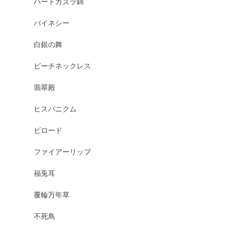
ハートカズラ錦
バイネシー
白銀の舞
ピーチネックレス
翡翠殿
ヒスパニクム
ビロード
ファイアーリップ
福兎耳
覆輪万年草
不死鳥