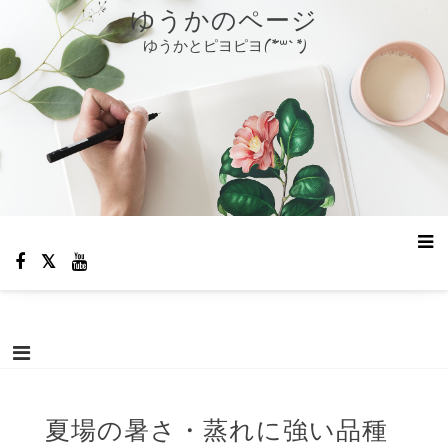
コ
ゆうかのページ
ン
ゆうかとピヨピヨ(*´꒳`*)
テ
ン
ツ
へ
ス
キ
ッ
プ
夏場の暑さ・蒸れに強い品種