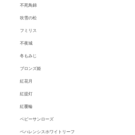
不死鳥錦
吹雪の松
フミリス
不夜城
冬もみじ
ブロンズ姫
紅花月
紅提灯
紅覆輪
ベビーサンローズ
ベハレンシスホワイトリーフ