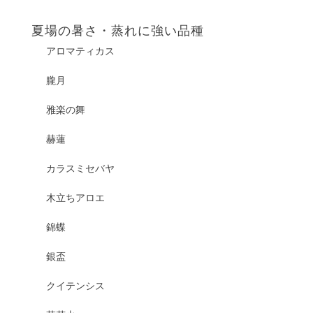
夏場の暑さ・蒸れに強い品種
アロマティカス
朧月
雅楽の舞
赫蓮
カラスミセバヤ
木立ちアロエ
錦蝶
銀盃
クイテンシス