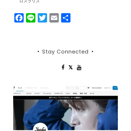
ロスラリス
F
Li
T
E
共
a
n
w
m
有
c
e
itt
ai
e
er
l
Stay Connected
b
o
o
k