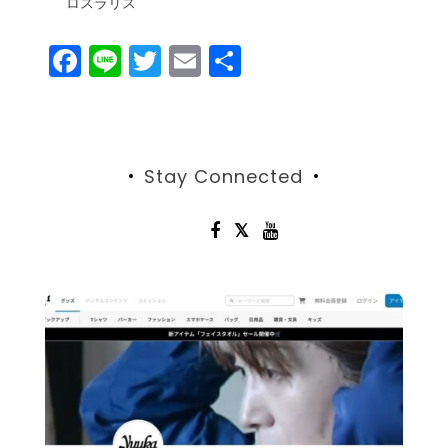
ロスラリス
F
Li
T
E
共
a
n
w
m
有
c
e
itt
ai
e
er
l
Stay Connected
b
o
o
k