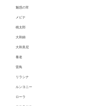
魅惑の宵
メビナ
桃太郎
大和錦
大和美尼
養老
雷鳥
リラシナ
ルンヨニー
ローラ