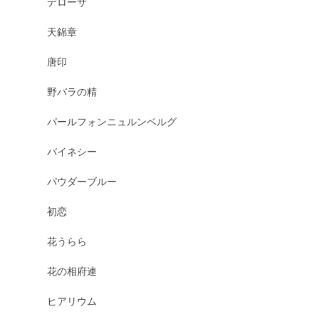
デローサ
天錦章
唐印
野バラの精
パールフォンニュルンベルグ
バイネシー
パウダーブルー
初恋
花うらら
花の相府連
ヒアリウム