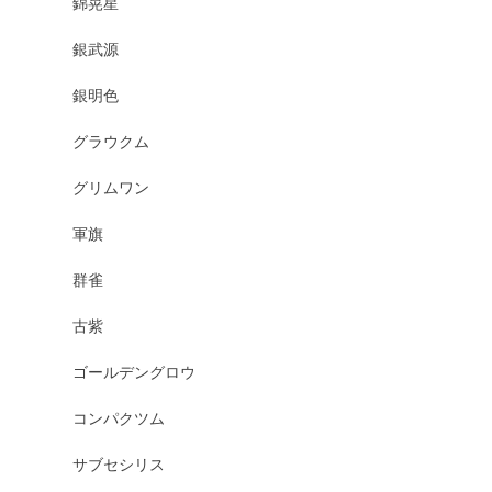
錦晃星
銀武源
銀明色
グラウクム
グリムワン
軍旗
群雀
古紫
ゴールデングロウ
コンパクツム
サブセシリス