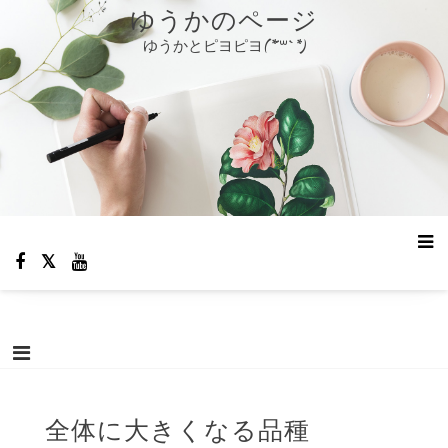
コ
ゆうかのページ
ン
ゆうかとピヨピヨ(*´꒳`*)
テ
ン
ツ
へ
ス
キ
ッ
プ
全体に大きくなる品種