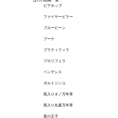
は行の品種一覧
ビアホップ
ファイヤーピラー
ブルービーン
ブーケ
プラティフィラ
プロリフェラ
ペンデンス
ボルトジンユ
斑入りオノ万年草
斑入り丸葉万年草
星の王子