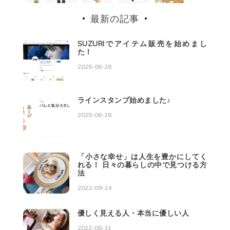
最新の記事
SUZURIでアイテム販売を始めまし
た！
2025-06-28
ラインスタンプ始めました♪
2025-06-28
「小さな幸せ」は人生を豊かにしてく
れる！ 日々の暮らしの中で見つける方
法
2022-09-24
優しく見える人・本当に優しい人
2022-08-31