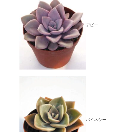
デビー
バイネシー