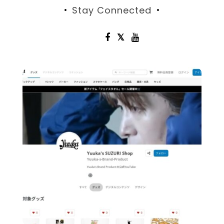
e
er
l
Stay Connected
b
o
o
k