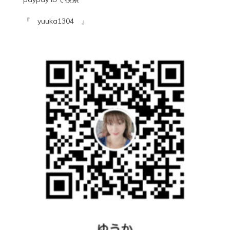
『 yuuka1304 』