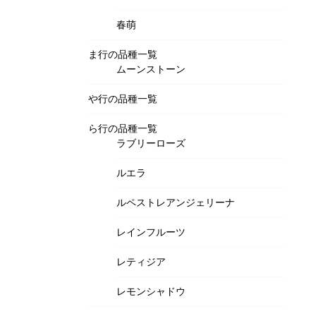
春萌
ま行の品種一覧
ムーンストーン
や行の品種一覧
ら行の品種一覧
ラブリーローズ
ルエラ
ルペストレアンジェリーナ
レインフルーツ
レティジア
レモンシャドウ