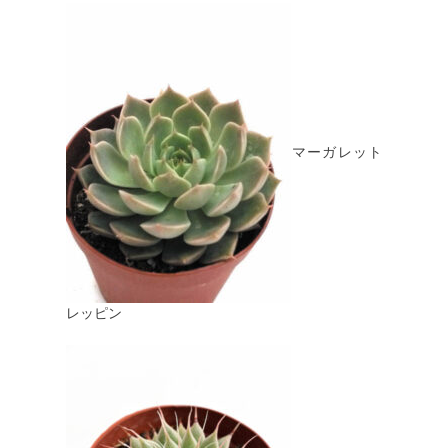
マーガレット
レッピン