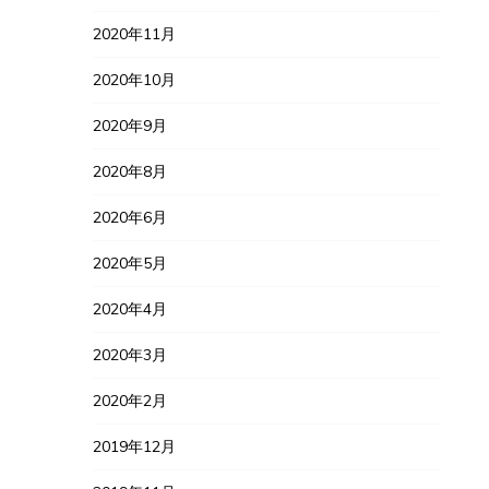
2020年11月
2020年10月
2020年9月
2020年8月
2020年6月
2020年5月
2020年4月
2020年3月
2020年2月
2019年12月