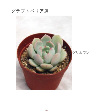
グラプトベリア属
グリムワン