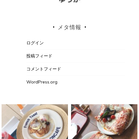
メタ情報
ログイン
投稿フィード
コメントフィード
WordPress.org