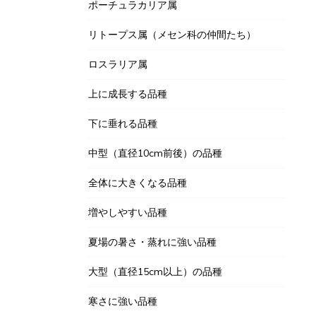
ポーチュラカリア属
リトープス属（メセン科の仲間たち）
ロスラリア属
上に成長する品種
下に垂れる品種
中型（直径10cm前後）の品種
全体に大きくなる品種
増やしやすい品種
夏場の暑さ・蒸れに強い品種
大型（直径15cm以上）の品種
寒さに強い品種