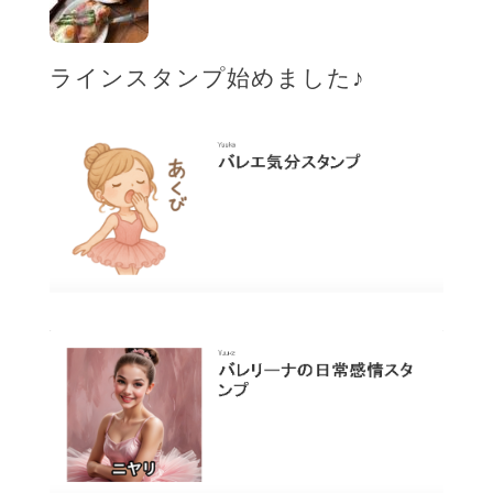
ラインスタンプ始めました♪