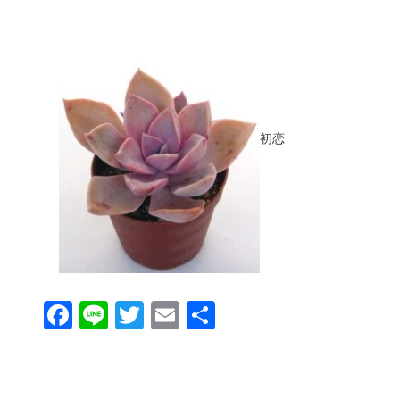
初恋
F
Li
T
E
共
a
n
w
m
有
c
e
itt
ai