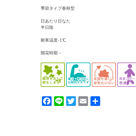
季節タイプ春秋型
日あたり日なた
半日陰
耐寒温度-1
℃
開花時期
－
F
Li
T
E
共
a
n
w
m
有
c
e
itt
ai
e
er
l