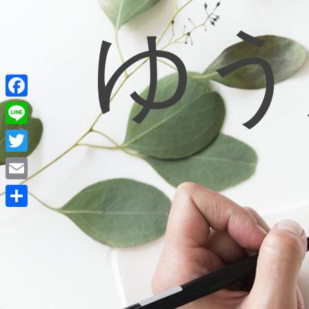
ゆう
コ
ン
テ
ン
ツ
へ
ス
キ
F
ッ
a
L
プ
c
i
T
e
n
w
E
b
e
i
m
o
共
t
a
o
有
t
i
k
e
l
r