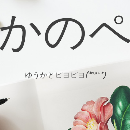
かの
ゆうかとピヨピヨ(*´꒳`*)