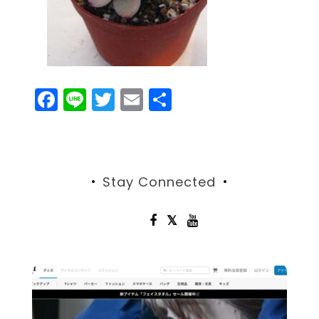
F
Li
T
E
共
a
n
w
m
有
c
e
itt
ai
e
er
l
Stay Connected
b
o
o
k