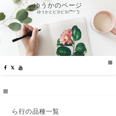
コ
ゆうかのページ
ン
ゆうかとピヨピヨ(*´꒳`*)
テ
ン
ツ
へ
ス
キ
ッ
プ
ら行の品種一覧