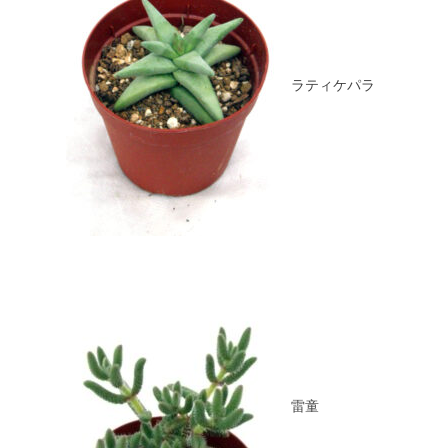
ラティケパラ
雷童