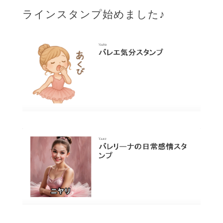
ラインスタンプ始めました♪