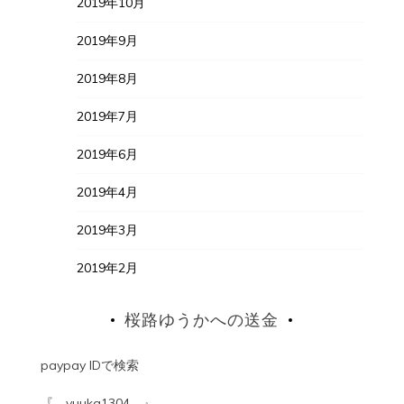
2019年10月
2019年9月
2019年8月
2019年7月
2019年6月
2019年4月
2019年3月
2019年2月
桜路ゆうかへの送金
paypay IDで検索
『 yuuka1304 』