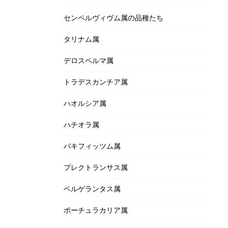
センペルヴィヴム属の品種たち
タリナム属
デロスペルマ属
トラデスカンチア属
ハオルシア属
ハチオラ属
パキフィッツム属
プレクトランサス属
ベルゲランタス属
ポーチュラカリア属