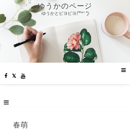
コ
ゆうかのページ
ン
ゆうかとピヨピヨ(*´꒳`*)
テ
ン
ツ
へ
ス
キ
ッ
プ
春萌