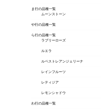
ま行の品種一覧
ムーンストーン
や行の品種一覧
ら行の品種一覧
ラブリーローズ
ルエラ
ルペストレアンジェリーナ
レインフルーツ
レティジア
レモンシャドウ
わ行の品種一覧