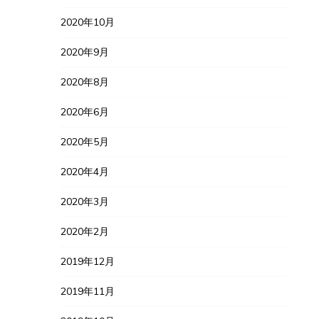
2020年10月
2020年9月
2020年8月
2020年6月
2020年5月
2020年4月
2020年3月
2020年2月
2019年12月
2019年11月