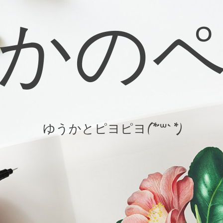
かの
ゆうかとピヨピヨ(*´꒳`*)