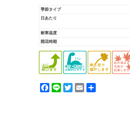
季節タイプ
日あたり
耐寒温度
開花時期
F
Li
T
E
共
a
n
w
m
有
c
e
itt
ai
e
er
l
b