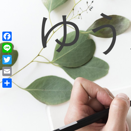
ゆう
コ
ン
テ
ン
ツ
へ
ス
キ
F
ッ
a
L
プ
c
i
T
e
n
w
E
b
e
i
m
o
共
t
a
o
有
t
i
k
e
l
r