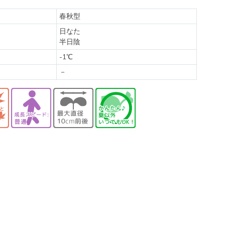
春秋型
日なた
半日陰
-1
℃
－